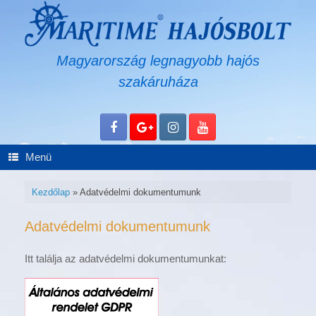
Skip
to
content
Magyarország legnagyobb hajós
szakáruháza
Menü
Kezdőlap
»
Adatvédelmi dokumentumunk
Adatvédelmi dokumentumunk
Itt találja az adatvédelmi dokumentumunkat: