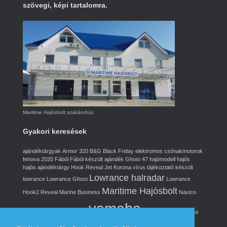
szövegi, képi tartalomra.
Maritime Hajósbolt szakáruház
Gyakori keresések
ajándéktárgyak
Armor 320
B&G
Black Friday
elektromos csónakmotorok
fehova 2020
Fából
Fából készült ajándék
Ghost 47
hajómodell
hajós
hajós ajándéktárgy
Hook Reveal
Jet
Korona vírus tájékoztató
készült
Lowrance halradar
lowrance
Lowrance Ghost
Lowrance
Maritime Hajósbolt
Hook2 Reveal
Marine Business
Navico
yamaha
réz ajándék
rézből
Simrad
Yamaha akció
Yamaha
elektromos csónakmotor
Yamaha Jet
Yamaha M32
Yamaha Ms20