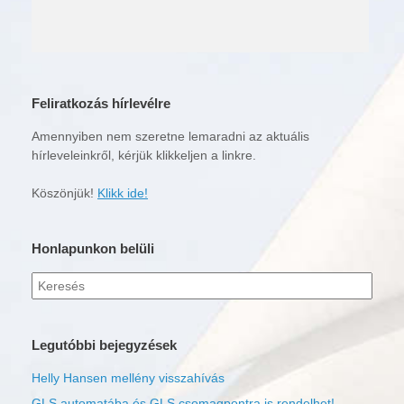
Feliratkozás hírlevélre
Amennyiben nem szeretne lemaradni az aktuális
hírleveleinkről, kérjük klikkeljen a linkre.
Köszönjük!
Klikk ide!
Honlapunkon belüli
Keresés
erre:
Legutóbbi bejegyzések
Helly Hansen mellény visszahívás
GLS automatába és GLS csomagpontra is rendelhet!