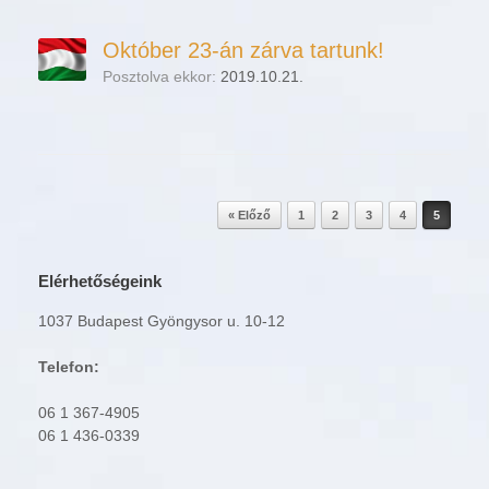
Október 23-án zárva tartunk!
Posztolva ekkor:
2019.10.21.
Post navigation
« Előző
1
2
3
4
5
Elérhetőségeink
1037 Budapest Gyöngysor u. 10-12
Telefon:
06 1 367-4905
06 1 436-0339