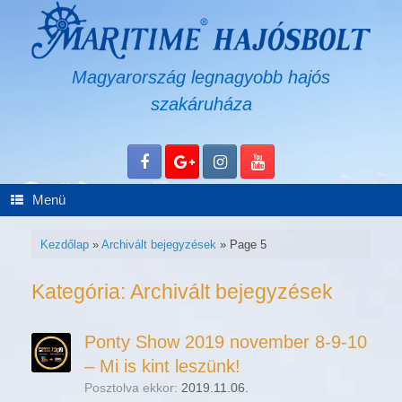
Skip
to
content
Magyarország legnagyobb hajós
szakáruháza
Menü
Kezdőlap
»
Archivált bejegyzések
»
Page 5
Kategória:
Archivált bejegyzések
Ponty Show 2019 november 8-9-10
– Mi is kint leszünk!
Posztolva ekkor:
2019.11.06.