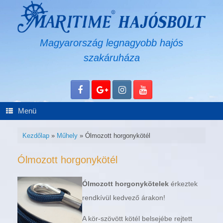
Skip
to
content
Magyarország legnagyobb hajós
szakáruháza
Menü
Kezdőlap
»
Műhely
»
Ólmozott horgonykötél
Ólmozott horgonykötél
Ólmozott horgonykötelek
érkeztek
rendkívül kedvező árakon!
A kör-szövött kötél belsejébe rejtett