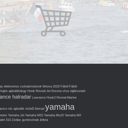
ay
elektromos csónakmotorok
fehova 2020
Fából
Fából
hajós ajándéktárgy
Hook Reveal
Jet
Korona vírus tájékoztató
ance halradar
Lowrance Hook2 Reveal
Marine
yamaha
avico
réz ajándék
rézből
Simrad
motor
Yamaha Jet
Yamaha M32
Yamaha Ms20
Yamaha MX
adet 310
Zodiac gumicsónak
árlista