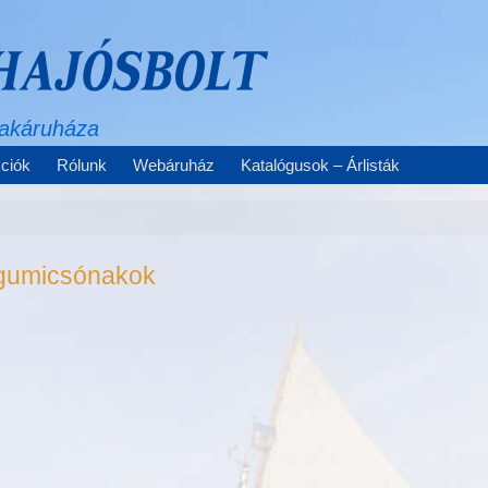
zakáruháza
ciók
Rólunk
Webáruház
Katalógusok – Árlisták
gumicsónakok