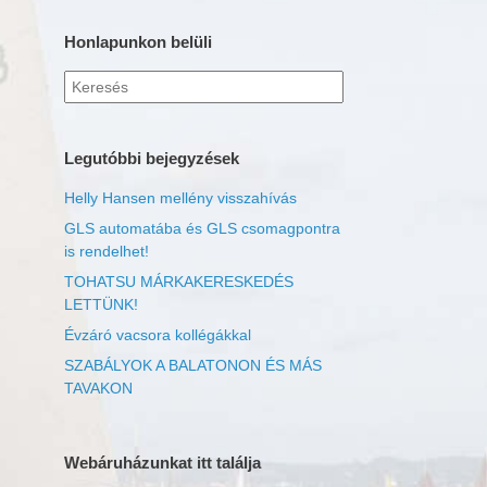
Honlapunkon belüli
Keresés
erre:
Legutóbbi bejegyzések
Helly Hansen mellény visszahívás
GLS automatába és GLS csomagpontra
is rendelhet!
TOHATSU MÁRKAKERESKEDÉS
LETTÜNK!
Évzáró vacsora kollégákkal
SZABÁLYOK A BALATONON ÉS MÁS
TAVAKON
Webáruházunkat itt találja