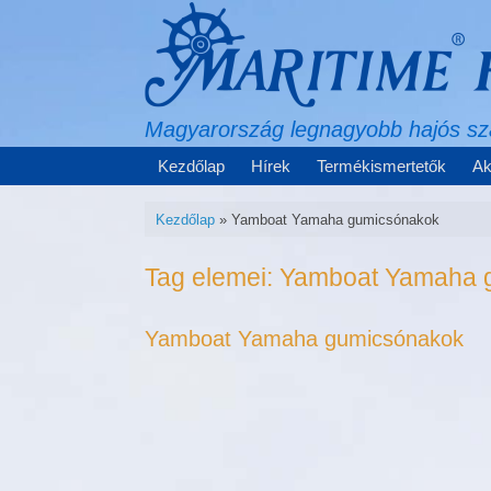
Skip
to
content
Magyarország legnagyobb hajós s
Kezdőlap
Hírek
Termékismertetők
Ak
Kezdőlap
»
Yamboat Yamaha gumicsónakok
Tag elemei:
Yamboat Yamaha 
Yamboat Yamaha gumicsónakok