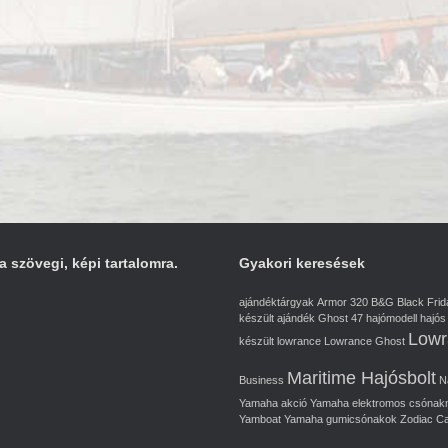
a szövegi, képi tartalomra.
Gyakori keresések
ajándéktárgyak
Armor 320
B&G
Black Frid
készült ajándék
Ghost 47
hajómodell
hajós
Lowr
készült
lowrance
Lowrance Ghost
Maritime Hajósbolt
Business
N
Yamaha akció
Yamaha elektromos csónak
Yamboat Yamaha gumicsónakok
Zodiac C