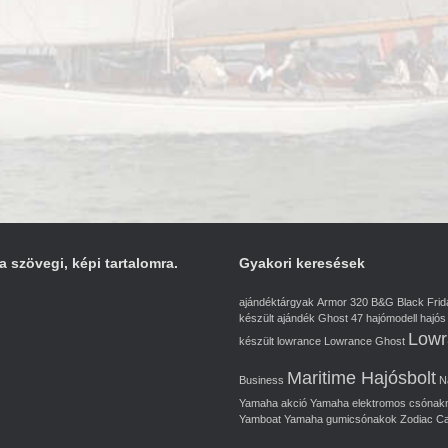
a szövegi, képi tartalomra.
Gyakori keresések
ajándéktárgyak
Armor 320
B&G
Black Frid
készült ajándék
Ghost 47
hajómodell
hajós
Lowr
készült
lowrance
Lowrance Ghost
Maritime Hajósbolt
Business
N
Yamaha akció
Yamaha elektromos csónak
Yamboat Yamaha gumicsónakok
Zodiac C