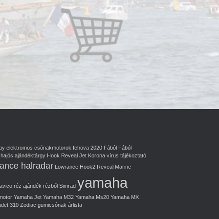
ay
elektromos csónakmotorok
fehova 2020
Fából
Fából
hajós ajándéktárgy
Hook Reveal
Jet
Korona vírus tájékoztató
ance halradar
Lowrance Hook2 Reveal
Marine
yamaha
avico
réz ajándék
rézből
Simrad
motor
Yamaha Jet
Yamaha M32
Yamaha Ms20
Yamaha MX
adet 310
Zodiac gumicsónak
árlista