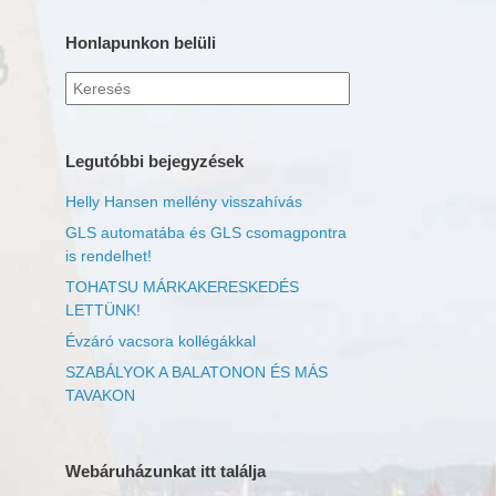
Honlapunkon belüli
Keresés
erre:
Legutóbbi bejegyzések
Helly Hansen mellény visszahívás
GLS automatába és GLS csomagpontra
is rendelhet!
TOHATSU MÁRKAKERESKEDÉS
LETTÜNK!
Évzáró vacsora kollégákkal
SZABÁLYOK A BALATONON ÉS MÁS
TAVAKON
Webáruházunkat itt találja