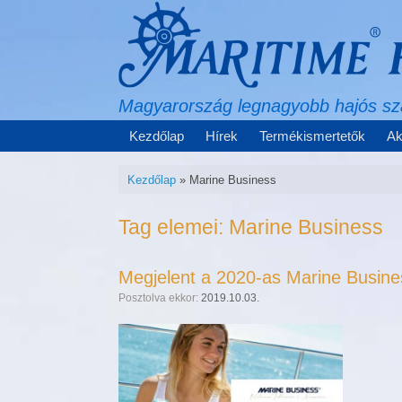
Skip
to
content
Magyarország legnagyobb hajós s
Kezdőlap
Hírek
Termékismertetők
Ak
Kezdőlap
»
Marine Business
Tag elemei:
Marine Business
Megjelent a 2020-as Marine Busine
Posztolva ekkor:
2019.10.03.