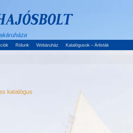
zakáruháza
ciók
Rólunk
Webáruház
Katalógusok – Árlisták
ss katalógus