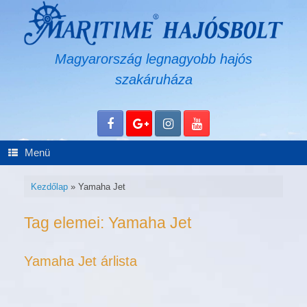
Skip
to
content
Magyarország legnagyobb hajós
szakáruháza
Menü
Kezdőlap
»
Yamaha Jet
Tag elemei:
Yamaha Jet
Yamaha Jet árlista