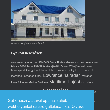
Maritime Hajósbolt szakáruház
Gyakori keresések
ajándéktárgyak
Armor 320
B&G
Black Friday
elektromos csónakmotorok
fehova 2020
Fából
Fából készült ajándék
Ghost 47
hajómodell
hajós
hajós ajándéktárgy
Hook Reveal
Jet
Korona vírus tájékoztató
készült
Lowrance halradar
lowrance
Lowrance Ghost
Lowrance
Maritime Hajósbolt
Hook2 Reveal
Marine Business
Navico
yamaha
réz ajándék
rézből
Simrad
Yamaha akció
Yamaha
elektromos csónakmotor
Yamaha Jet
Yamaha M32
Yamaha Ms20
Sütik használatával optimalizáljuk
Yamaha MX
Yamboat Yamaha gumicsónakok
Zodiac Cadet 310
Zodiac
gumicsónak
árlista
webhelyünket és szolgáltatásainkat.
Olvass