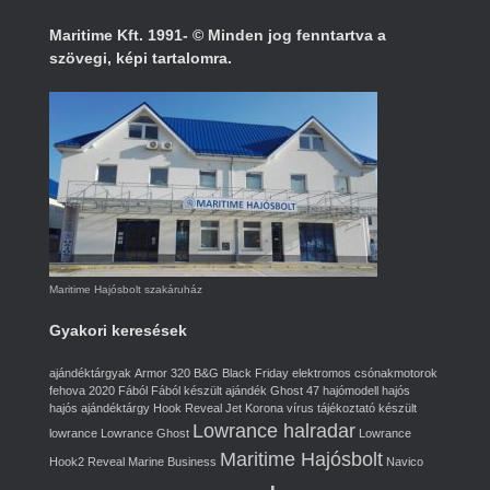
Maritime Kft. 1991- © Minden jog fenntartva a
szövegi, képi tartalomra.
Maritime Hajósbolt szakáruház
Gyakori keresések
ajándéktárgyak
Armor 320
B&G
Black Friday
elektromos csónakmotorok
fehova 2020
Fából
Fából készült ajándék
Ghost 47
hajómodell
hajós
hajós ajándéktárgy
Hook Reveal
Jet
Korona vírus tájékoztató
készült
Lowrance halradar
lowrance
Lowrance Ghost
Lowrance
Maritime Hajósbolt
Hook2 Reveal
Marine Business
Navico