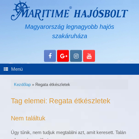
Skip
to
content
Magyarország legnagyobb hajós
szakáruháza
Menü
Kezdőlap
»
Regata étkészletek
Tag elemei:
Regata étkészletek
Nem találtuk
Úgy tűnik, nem tudjuk megtalálni azt, amit keresett. Talán