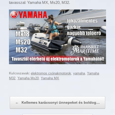
tavasszal: Yamaha MX, Ms20, M32.
Kulcsszavak:
elektromos csónakmotorok
,
yamaha
,
Yamaha
M32
,
Yamaha Ms20
,
Yamaha MX
.
Post navigation
←
Kellemes karácsonyi ünnepeket és boldog…