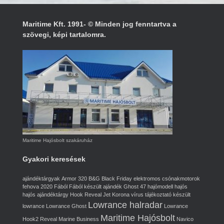
Maritime Kft. 1991- © Minden jog fenntartva a
szövegi, képi tartalomra.
Maritime Hajósbolt szakáruház
Gyakori keresések
ajándéktárgyak
Armor 320
B&G
Black Friday
elektromos csónakmotorok
fehova 2020
Fából
Fából készült ajándék
Ghost 47
hajómodell
hajós
hajós ajándéktárgy
Hook Reveal
Jet
Korona vírus tájékoztató
készült
Lowrance halradar
lowrance
Lowrance Ghost
Lowrance
Maritime Hajósbolt
Hook2 Reveal
Marine Business
Navico