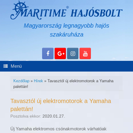
Skip
to
content
Magyarország legnagyobb hajós
szakáruháza
Menü
Kezdőlap
»
Hírek
»
Tavasztól új elektromotorok a Yamaha
palettán!
Tavasztól új elektromotorok a Yamaha
palettán!
Posztolva ekkor:
2020.01.27.
Új Yamaha elektromos csónakmotorok várhatóak